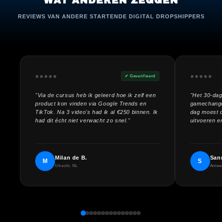
WAT ANDEREN ZEGGEN
REVIEWS VAN ANDERE STARTENDE DIGITAL DROPSHIPPERS
⭐⭐⭐⭐⭐
⭐⭐⭐⭐⭐
✔ Geverifieerd
"Via de cursus heb ik geleerd hoe ik zelf een
"Het 30-dag
product kon vinden via Google Trends en
gamechanger.
TikTok. Na 3 video's had ik al €250 binnen. Ik
dag moest 
had dit écht niet verwacht zo snel."
uitvoeren en
Milan de B.
San
M
S
Utrecht, NL
Antwe