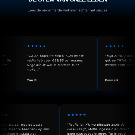
Lees de ongefilterde verhalen achter het succes
★★★★★
★★★★★
"Via de Toolsuite heb ik alles wat ik
"Mijn ADHD planner ve
 De
nodig heb voor €29,95 per maand.
gek op TikTok. De hook
"
Ongelofelijk wat je hiermee kunt
werken echt perfect."
maken."
Tim B.
Emma K.
★★★★
★★★★★
et 1-op-1 traject was de beste
"PayPal en Klarna uitgezet zoals de
vestering. Directe feedback op mijn
cursus zegt, Mollie ingesteld en direc
ecifieke situatie maakt het
geen chargebacks meer. Tip is goud