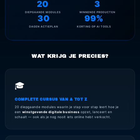
20
3
DIEPGAANDE MODULES
WINNENDE PRODUCTEN
30
99%
DAGEN ACTIEPLAN
KORTING OP AI TOOLS
WAT KRIJG JE PRECIES?
🎓
COMPLETE CURSUS VAN A TOT Z
20 diepgaande modules waarin je stap voor stap leert hoe je
een
winstgevende digitale business
opzet, lanceert en
schaalt — ook als je nog nooit iets online hebt verkocht.